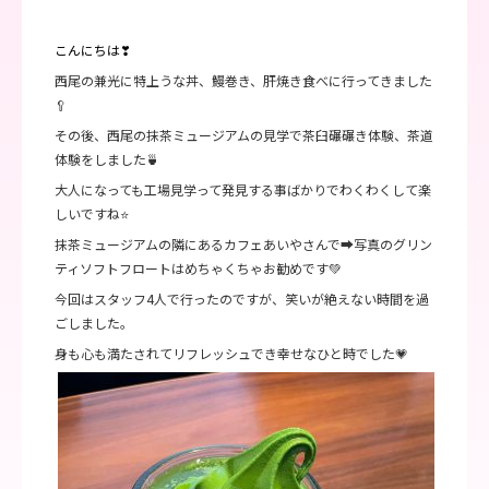
こんにちは❣
西尾の兼光に特上うな丼、鰻巻き、肝焼き食べに行ってきました
🥄
その後、西尾の抹茶ミュージアムの見学で茶臼碾碾き体験、茶道
体験をしました🍵
大人になっても工場見学って発見する事ばかりでわくわくして楽
しいですね⭐
抹茶ミュージアムの隣にあるカフェあいやさんで➡写真のグリン
ティソフトフロートはめちゃくちゃお勧めです💚
今回はスタッフ4人で行ったのですが、笑いが絶えない時間を過
ごしました。
身も心も満たされてリフレッシュでき幸せなひと時でした💗