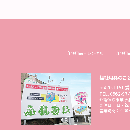
介護用品・レンタル
介護用
福祉用具のこ
〒470-115
TEL.
0562-97-
介護保険事業所番号
定休日： 日・祝
営業時間： 9:30〜