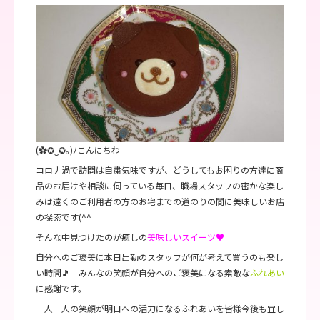
(✿✪‿✪｡)ﾉこんにちわ
コロナ渦で訪問は自粛気味ですが、どうしてもお困りの方達に商
品のお届けや相談に伺っている毎日、職場スタッフの密かな楽し
みは遠くのご利用者の方のお宅までの道のりの間に美味しいお店
の探索です(^^
そんな中見つけたのが癒しの
美味しいスイーツ♥
自分へのご褒美に本日出勤のスタッフが何が考えて買うのも楽し
い時間🎵 みんなの笑顔が自分へのご褒美になる素敵な
ふれあい
に感謝です。
一人一人の笑顔が明日への活力になるふれあいを皆様今後も宜し