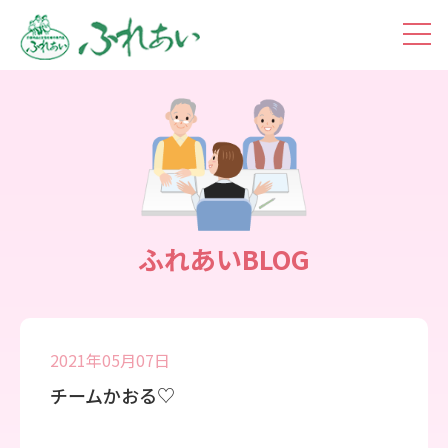
toggl
navig
ふれあいBLOG
2021年05月07日
チームかおる♡